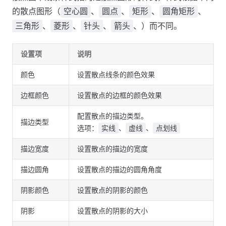
的散点图形（
、
、
、
、
空心圆
圆点
矩形
圆角矩形
、
、
、
、）而不同。
三角形
菱形
针头
箭头
设置项
说明
颜色
设置散点线条的颜色效果
边框颜色
设置散点的边框的颜色效果
配置散点的描边类型。
描边类型
选项：
、
、
实线
虚线
点划线
描边宽度
设置散点的描边的宽度
描边圆角
设置散点的描边的圆角角度
阴影颜色
设置散点的阴影的颜色
阴影
设置散点的阴影的大小