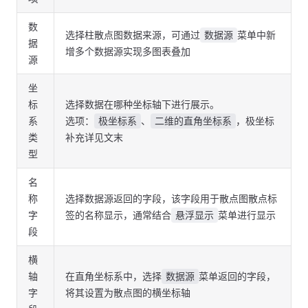
数
选择柱散点图数据来源，可通过
菜单中新
数据源
据
增多个数据源实现多图表叠加
源
坐
标
选择数据在哪种坐标轴下进行展示。
系
选项：
、
，极坐标
极坐标系
二维的直角坐标系
类
补充详见文末
型
名
称
选择数据源返回的字段，该字段用于散点图散点标
字
签的名称显示，通常结合
菜单进行显示
悬浮显示
段
横
轴
在直角坐标系中，选择
菜单返回的字段，
数据源
字
将其设置为散点图的横坐标轴