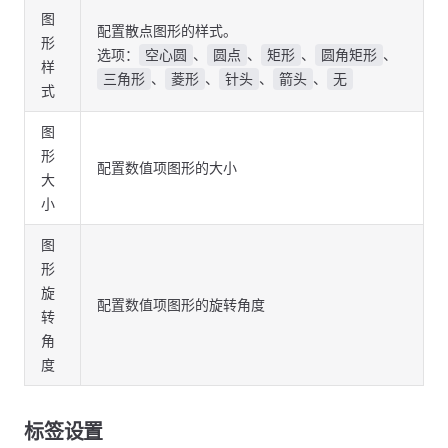
图
配置散点图形的样式。
形
选项：
、
、
、
、
空心圆
圆点
矩形
圆角矩形
样
、
、
、
、
三角形
菱形
针头
箭头
无
式
图
形
配置数值项图形的大小
大
小
图
形
旋
配置数值项图形的旋转角度
转
角
度
标签设置