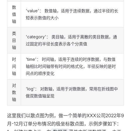
数
'value'： 数值轴，适用于连续数据，通过半径的长
值
短表示数值的大小
轴
类
'category'： 类目轴，适用于离散的类目数据，通
目
过固定的半径长度表示各个分类值
轴
时
'time'： 时间轴，适用于连续的时序数据，与数值
间
轴相比时间轴带有时间的格式化，半径反映的是时
轴
间点的顺序变化
对
'log'： 对数轴，适用于对数数据，常用在折线图中
数
做双数值轴呈现
轴
这里我们以散点图为例，做一个简单的XXX公司2022年9
月-12月订单分布情况的极坐标散点图，示例步骤如下：