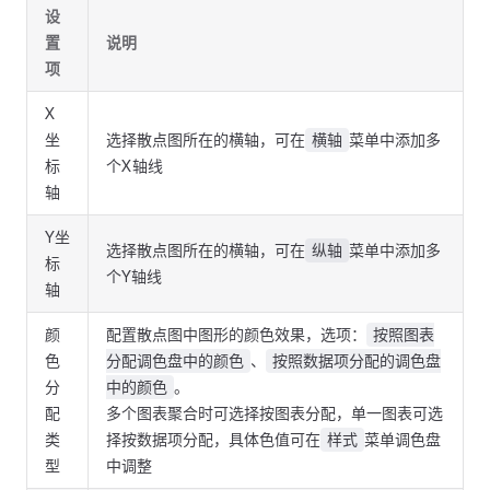
设
置
说明
项
X
坐
选择散点图所在的横轴，可在
菜单中添加多
横轴
标
个X轴线
轴
Y坐
选择散点图所在的横轴，可在
菜单中添加多
纵轴
标
个Y轴线
轴
颜
配置散点图中图形的颜色效果，选项：
按照图表
色
、
分配调色盘中的颜色
按照数据项分配的调色盘
分
。
中的颜色
配
多个图表聚合时可选择按图表分配，单一图表可选
类
择按数据项分配，具体色值可在
菜单调色盘
样式
型
中调整