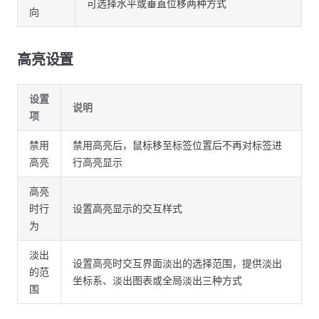
可选择水平或垂直位移两种方式
向
高亮设置
设置
说明
项
禁用
禁用高亮后，鼠标移至标签位置后不再对标签进
高亮
行高亮显示
高亮
时行
设置高亮显示的交互样式
为
淡出
设置高亮时交互界面淡出的选择范围，提供淡出
的范
坐标系、淡出图表或全局淡出三种方式
围