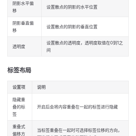
阴影水平偏
设置散点的阴影的水平位置
移
阴影垂直偏
设置散点的阴影的垂直位置
移
设置散点的透明度，透明度取值在0到1之
透明度
间
标签布局
设置项
说明
隐藏重
叠的标
开启后会将内容重叠在一起的标签进行隐藏
签
重叠式
当标签重叠在一起时可选择标签位移的方向，
偏移方