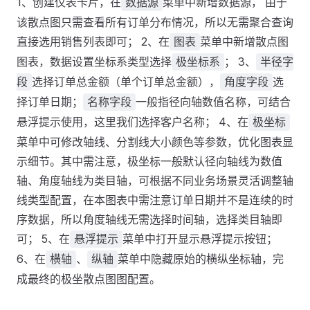
1、创建仪表卡片，在
菜单中新增数据源， 由于
数据源
该散点图只需查看所有订单分布情况，所以无需聚合查询
直接选用销售列表即可； 2、在
菜单中新增散点图
图表
图表，数据设置坐标系类型选择
； 3、
极坐标系
半径字
选择订单总金额（单个订单总金额），
选
段
角度字段
择订单日期；
一般指径向轴数值名称，可结合
名称字段
悬浮提示使用，这里我们选择客户名称； 4、在
极坐标
菜单中可修改轴线、分割线大小颜色等参数，优化图表显
示细节。其中需注意，极坐标一般默认径向轴线为数值
轴、角度轴线为类目轴，可根据不同业务场景灵活调整轴
线类型配置，在本图表中需注意订单日期并不是连续的时
序数据，所以角度轴线无需选择时间轴，选择类目轴即
可； 5、在
菜单中打开显示悬浮提示按钮；
悬浮提示
6、在
、
菜单中隐藏原始的横纵坐标轴，完
横轴
纵轴
成最终的极坐散点图图配置。